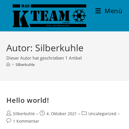
Zum
Menü
Inhalt
springen
Autor:
Silberkuhle
Dieser Autor hat geschrieben 1 Artikel
>
Silberkuhle
Hello world!
Beitrags-
Beitrag
Beitrags-
Silberkuhle
4. Oktober 2021
Uncategorized
Autor:
veröffentlicht:
Kategorie:
Beitrags-
1 Kommentar
Kommentare: